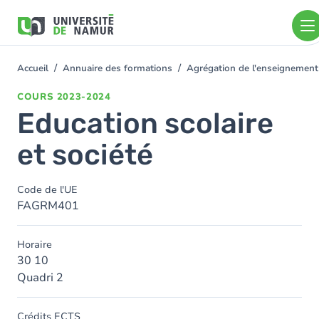
Aller au contenu principal
Aller
au
contenu
principal
Accueil
Annuaire des formations
Agrégation de l'enseignement
You
are
COURS
2023-2024
here
Education scolaire
et société
Code de l'UE
FAGRM401
Horaire
30 10
Quadri 2
Crédits ECTS