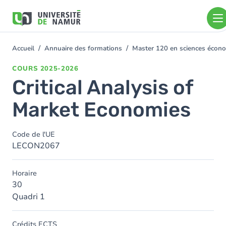
Aller au contenu principal
Aller
au
contenu
principal
Accueil
Annuaire des formations
Master 120 en sciences économ
You
are
COURS
2025-2026
here
Critical Analysis of
Market Economies
Code de l'UE
LECON2067
Horaire
30
Quadri 1
Crédits ECTS