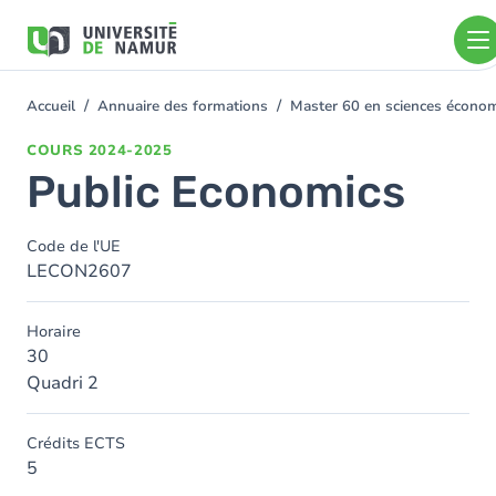
Aller au contenu principal
Aller
au
contenu
principal
Accueil
Annuaire des formations
Master 60 en sciences écon
You
are
COURS
2024-2025
here
Public Economics
Code de l'UE
LECON2607
Horaire
30
Quadri 2
Crédits ECTS
5