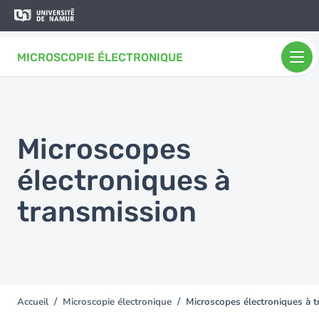
Aller au contenu principal
Aller
au
contenu
MICROSCOPIE ÉLECTRONIQUE
principal
Microscopes
électroniques à
transmission
Accueil
Microscopie électronique
Microscopes électroniques à 
You