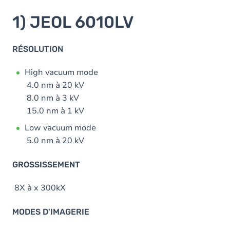
are
here
1) JEOL 6010LV
RÉSOLUTION
High vacuum mode
4.0 nm à 20 kV
8.0 nm à 3 kV
15.0 nm à 1 kV
Low vacuum mode
5.0 nm à 20 kV
GROSSISSEMENT
8X à x 300kX
MODES D'IMAGERIE