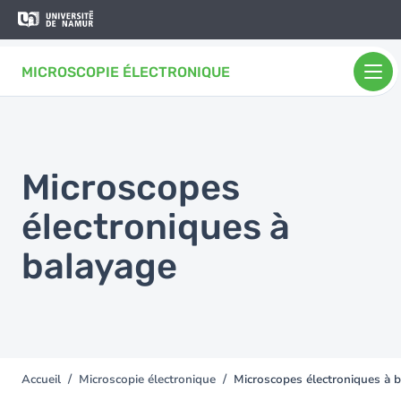
Aller au contenu principal
Aller
au
contenu
MICROSCOPIE ÉLECTRONIQUE
principal
Microscopes
électroniques à
balayage
Accueil
Microscopie électronique
Microscopes électroniques à 
You