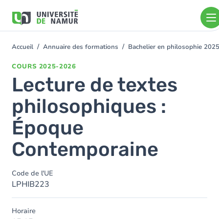
Aller au contenu principal
Aller
au
contenu
principal
Accueil
Annuaire des formations
Bachelier en philosophie 202
You
are
COURS
2025-2026
here
Lecture de textes
philosophiques :
Époque
Contemporaine
Code de l'UE
LPHIB223
Horaire