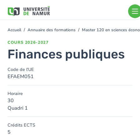
Aller au contenu principal
Aller
au
contenu
principal
Accueil
Annuaire des formations
Master 120 en sciences écono
You
are
COURS
2026-2027
here
Finances publiques
Code de l'UE
EFAEM051
Horaire
30
Quadri 1
Crédits ECTS
5