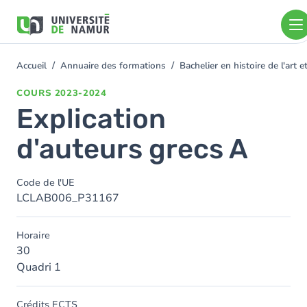
Aller au contenu principal
Aller
au
contenu
principal
Accueil
Annuaire des formations
Bachelier en histoire de l'art
You
are
COURS
2023-2024
here
Explication
d'auteurs grecs A
Code de l'UE
LCLAB006_P31167
Horaire
30
Quadri 1
Crédits ECTS