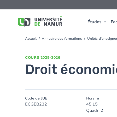
Aller au contenu principal
Aller
au
contenu
principal
Études
Fac
Accueil
Annuaire des formations
Unités d'enseigne
You
are
here
COURS
2025-2026
Droit économ
Code de l'UE
Horaire
ECGEB232
45 15
Quadri 2