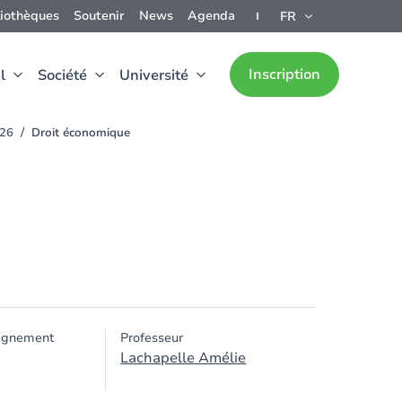
liothèques
Soutenir
News
Agenda
FR
Inscription
l
Société
Université
026
Droit économique
ignement
Professeur
Lachapelle Amélie