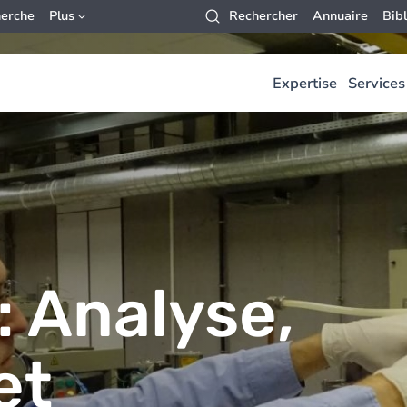
erche
Plus
Rechercher
Annuaire
Bib
Expertise
Services
: Analyse,
et