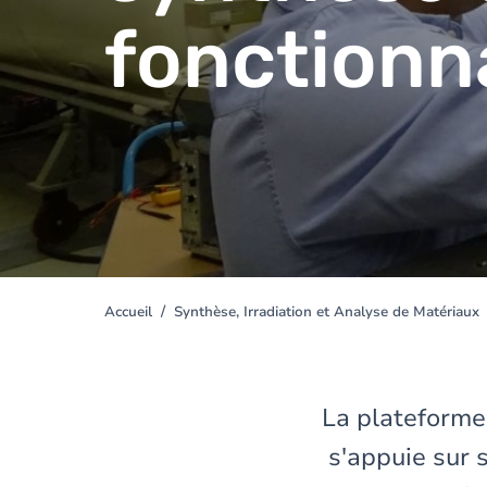
fonctionn
Accueil
Synthèse, Irradiation et Analyse de Matériaux
You
are
here
La plateforme
s'appuie sur s