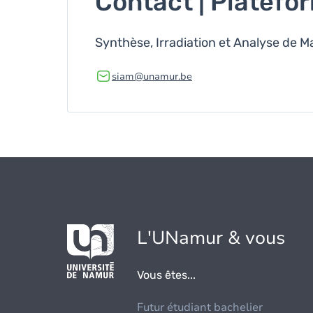
Contact | Platefo
Synthèse, Irradiation et Analyse de M
siam@unamur.be
L'UNamur & vous
Vous êtes...
Futur étudiant bachelier