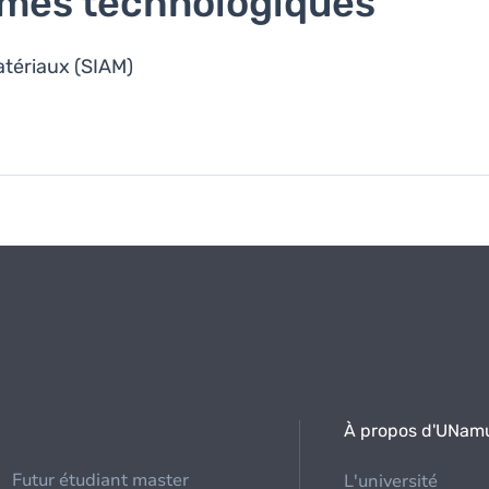
rmes technologiques
atériaux (SIAM)
À propos d'UNam
Futur étudiant master
L'université