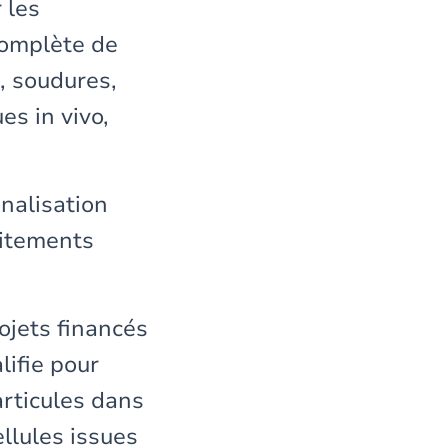
 les
complète de
, soudures,
es in vivo,
nnalisation
aitements
ojets financés
ifie pour
articules dans
llules issues