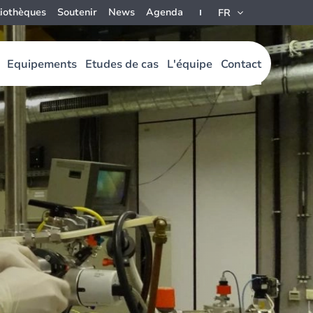
liothèques
Soutenir
News
Agenda
FR
Equipements
Etudes de cas
L'équipe
Contact