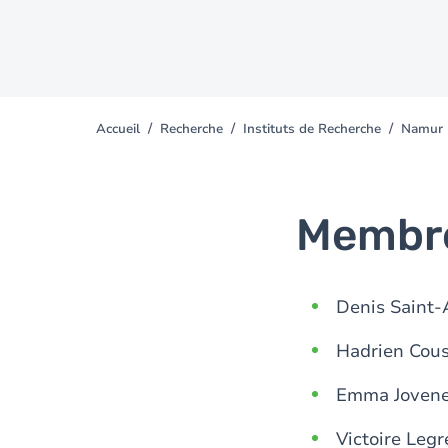
Accueil
Recherche
Instituts de Recherche
Namur I
You
are
here
Membre
Denis Saint-
Hadrien Cous
Emma Joven
Victoire Legr