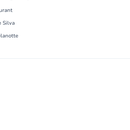
urant
 Silva
lanotte