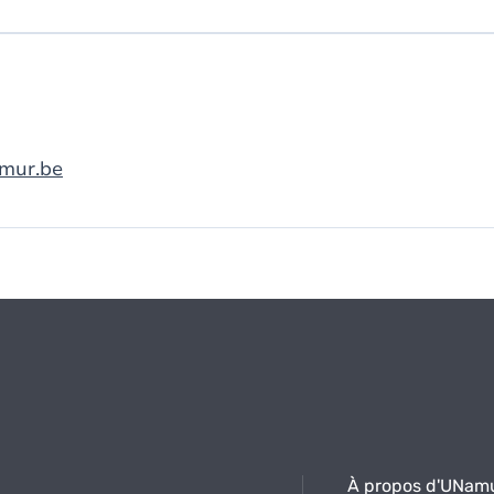
amur.be
À propos d'UNam