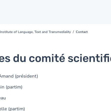
nstitute of Language, Text and Transmediality
Contact
s du comité scientif
Amand (président)
in (partim)
eau
elle (partim)