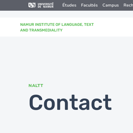
Aller au contenu principal
Aller
Études
Facultés
Campus
Rech
au
contenu
principal
NAMUR INSTITUTE OF LANGUAGE, TEXT
AND TRANSMEDIALITY
NALTT
Contact