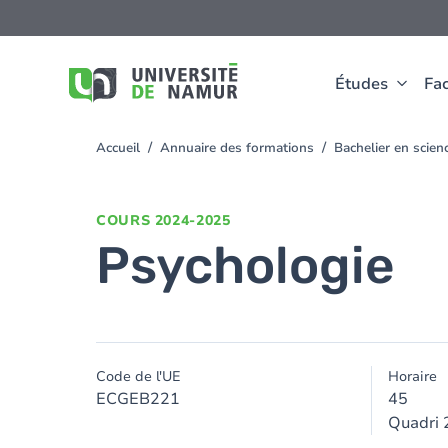
Aller au contenu principal
Aller
au
contenu
principal
Études
Fac
Accueil
Annuaire des formations
Bachelier en scie
You
are
here
COURS
2024-2025
Psychologie
Code de l'UE
Horaire
ECGEB221
45
Quadri 