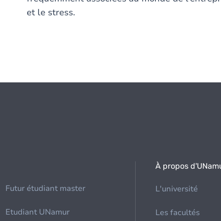
et le stress.
À propos d'UNam
Futur étudiant master
L'université
Etudiant UNamur
Les facultés