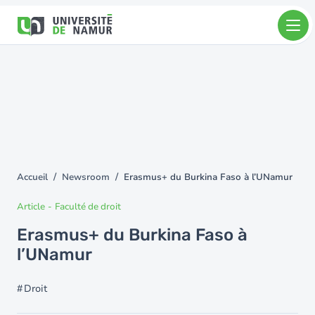
Aller au contenu principal
Aller
au
contenu
principal
Accueil
Newsroom
Erasmus+ du Burkina Faso à l’UNamur
You
are
Article
-
Faculté de droit
here
Erasmus+ du Burkina Faso à
l’UNamur
Droit