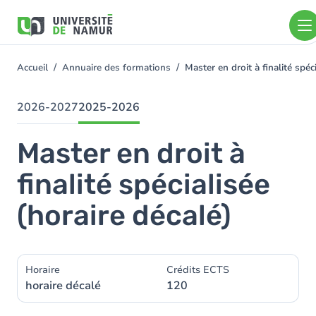
Aller au contenu principal
Aller
au
contenu
principal
Accueil
Annuaire des formations
Master en droit à finalité spé
You
are
here
2026-2027
2025-2026
Master en droit à
finalité spécialisée
(horaire décalé)
Horaire
Crédits ECTS
horaire décalé
120