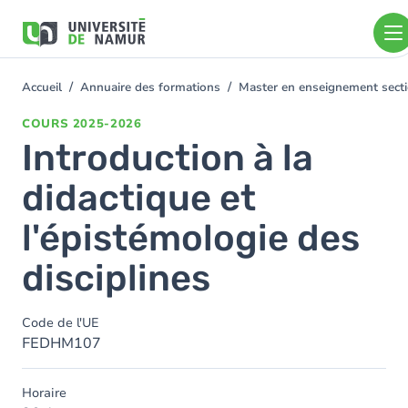
Aller au contenu principal
Aller
au
contenu
principal
Accueil
Annuaire des formations
Master en enseignement sect
You
are
COURS
2025-2026
here
Introduction à la
didactique et
l'épistémologie des
disciplines
Code de l'UE
FEDHM107
Horaire