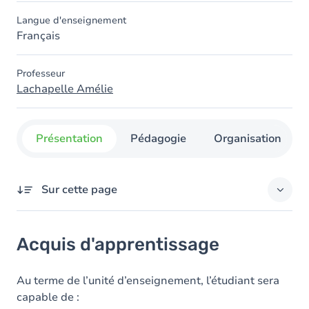
Langue d'enseignement
Français
Professeur
Lachapelle Amélie
Présentation
Pédagogie
Organisation
Sur cette page
Acquis d'apprentissage
Acquis d'apprentissage
Objectifs
Contenu
Au terme de l’unité d’enseignement, l’étudiant sera
capable de :
Table des matières