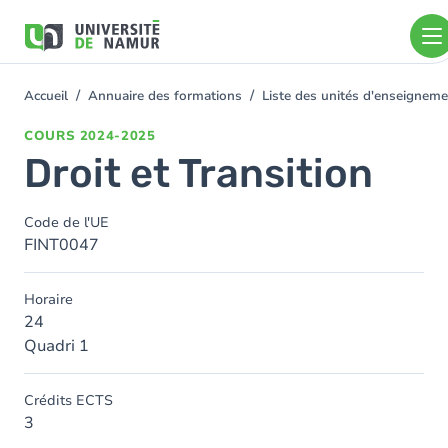
Aller au contenu principal
Aller
au
contenu
principal
Accueil
Annuaire des formations
Liste des unités d'enseignem
You
are
COURS
2024-2025
here
Droit et Transition
Code de l'UE
FINT0047
Horaire
24
Quadri 1
Crédits ECTS
3