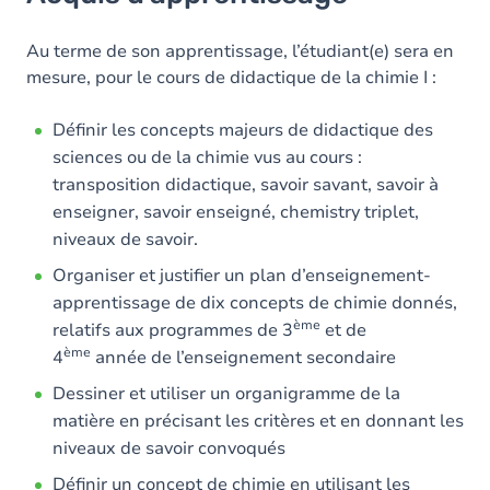
Objectifs
Contenu
Au terme de son apprentissage, l’étudiant(e) sera en
mesure, pour le cours de didactique de la chimie I :
Table des matières
Définir les concepts majeurs de didactique des
Exercices
sciences ou de la chimie vus au cours :
transposition didactique, savoir savant, savoir à
enseigner, savoir enseigné, chemistry triplet,
niveaux de savoir.
Organiser et justifier un plan d’enseignement-
apprentissage de dix concepts de chimie donnés,
ème
relatifs aux programmes de 3
et de
ème
4
année de l’enseignement secondaire
Dessiner et utiliser un organigramme de la
matière en précisant les critères et en donnant les
niveaux de savoir convoqués
Définir un concept de chimie en utilisant les