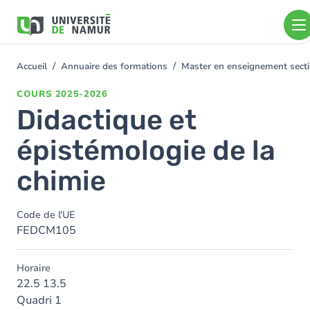
Aller au contenu principal
Aller
au
contenu
principal
Accueil
Annuaire des formations
Master en enseignement sect
You
are
COURS
2025-2026
here
Didactique et
épistémologie de la
chimie
Code de l'UE
FEDCM105
Horaire
22.5 13.5
Quadri 1