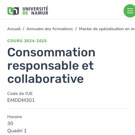
Aller au contenu principal
Aller
au
contenu
principal
Accueil
Annuaire des formations
Master de spécialisation en
You
are
COURS
2024-2025
here
Consommation
responsable et
collaborative
Code de l'UE
EMDDM301
Horaire
30
Quadri 1