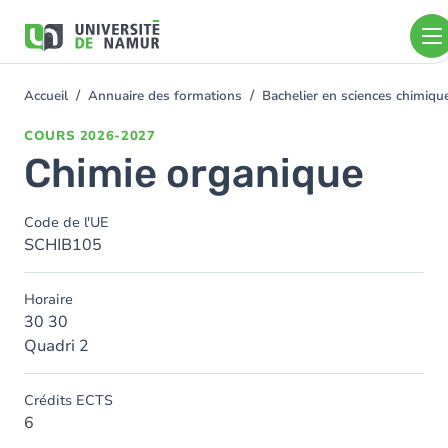
Aller au contenu principal
Aller
au
contenu
principal
Accueil
Annuaire des formations
Bachelier en sciences chimiq
You
are
COURS
2026-2027
here
Chimie organique
Code de l'UE
SCHIB105
Horaire
30 30
Quadri 2
Crédits ECTS
6