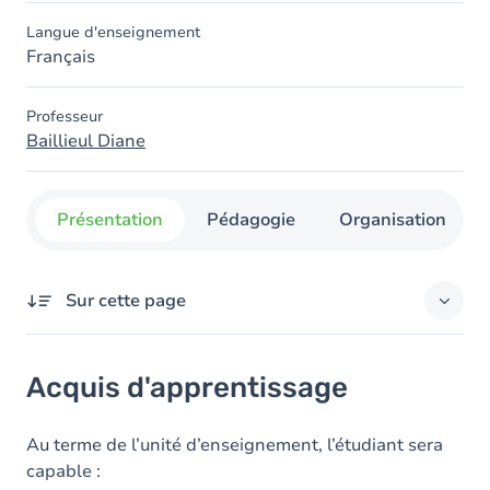
Langue d'enseignement
Français
Professeur
Baillieul Diane
Présentation
Pédagogie
Organisation
Sur cette page
Acquis d'apprentissage
Acquis d'apprentissage
Objectifs
Contenu
Au terme de l’unité d’enseignement, l’étudiant sera
capable :
Table des matières