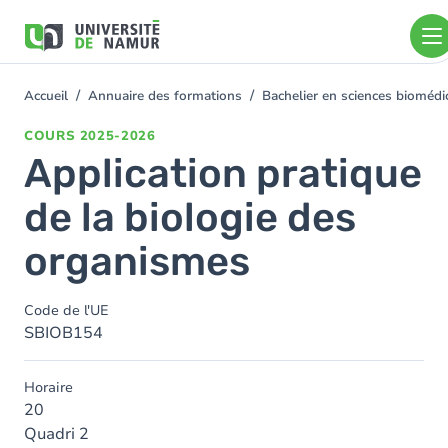
Aller au contenu principal
Aller
au
contenu
principal
Accueil
Annuaire des formations
Bachelier en sciences bioméd
You
are
COURS
2025-2026
here
Application pratique
de la biologie des
organismes
Code de l'UE
SBIOB154
Horaire
20
Quadri 2