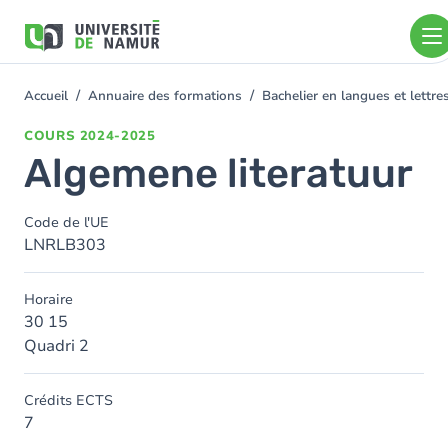
Aller au contenu principal
Aller
au
contenu
principal
Accueil
Annuaire des formations
Bachelier en langues et lett
You
are
COURS
2024-2025
here
Algemene literatuur
Code de l'UE
LNRLB303
Horaire
30 15
Quadri 2
Crédits ECTS
7