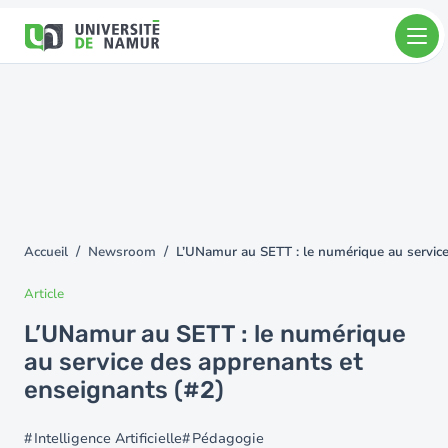
Aller au contenu principal
Aller
au
contenu
principal
Accueil
Newsroom
L’UNamur au SETT : le numérique au service
You
are
Article
here
L’UNamur au SETT : le numérique
au service des apprenants et
enseignants (#2)
Intelligence Artificielle
Pédagogie