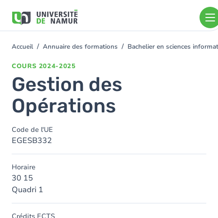
Aller au contenu principal
Aller
au
contenu
principal
Accueil
Annuaire des formations
Bachelier en sciences inform
You
are
COURS
2024-2025
here
Gestion des
Opérations
Code de l'UE
EGESB332
Horaire
30 15
Quadri 1
Crédits ECTS