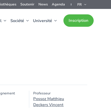
liothèques
Soutenir
News
Agenda
FR
Inscription
l
Société
Université
ignement
Professeur
Possoz Matthieu
Deckers Vincent