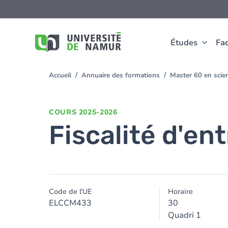
Aller au contenu principal
Aller
au
contenu
principal
Études
Fac
Accueil
Annuaire des formations
Master 60 en scie
You
are
here
COURS
2025-2026
Fiscalité d'en
Code de l'UE
Horaire
ELCCM433
30
Quadri 1