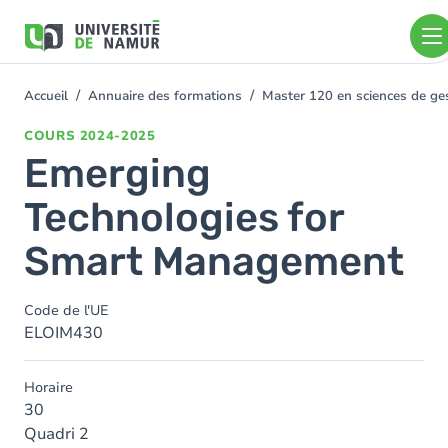
Aller au contenu principal
Aller
au
contenu
principal
Accueil
Annuaire des formations
Master 120 en sciences de gest
You
are
COURS
2024-2025
here
Emerging
Technologies for
Smart Management
Code de l'UE
ELOIM430
Horaire
30
Quadri 2