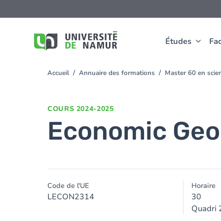
Aller au contenu principal
Aller
au
contenu
principal
Études
Fac
Accueil
Annuaire des formations
Master 60 en sci
You
are
here
COURS
2024-2025
Economic Geo
Code de l'UE
Horaire
LECON2314
30
Quadri 