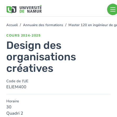
Aller au contenu principal
Aller
au
contenu
principal
Accueil
Annuaire des formations
Master 120 en ingénieur de ge
You
are
COURS
2024-2025
here
Design des
organisations
créatives
Code de l'UE
ELIEM400
Horaire
30
Quadri 2