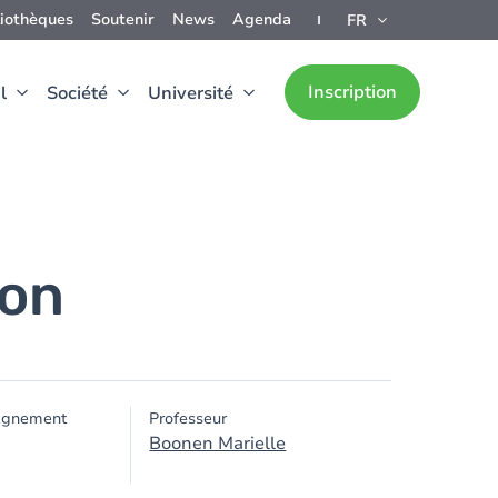
liothèques
Soutenir
News
Agenda
FR
Inscription
l
Société
Université
ion
ignement
Professeur
Boonen Marielle