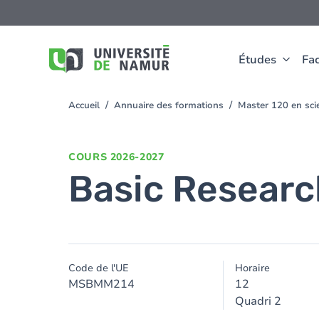
Aller au contenu principal
Aller
au
contenu
principal
Études
Fac
Accueil
Annuaire des formations
Master 120 en sc
You
are
here
COURS
2026-2027
Basic Researc
Code de l'UE
Horaire
MSBMM214
12
Quadri 2