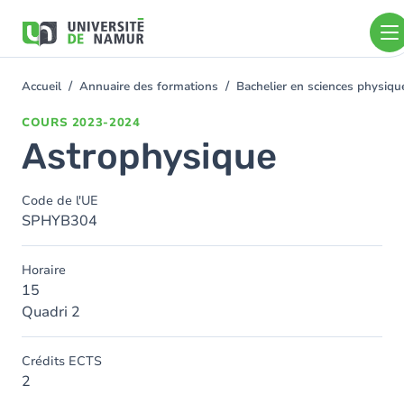
Aller au contenu principal
Aller
au
contenu
principal
Accueil
Annuaire des formations
Bachelier en sciences physiq
You
are
COURS
2023-2024
here
Astrophysique
Code de l'UE
SPHYB304
Horaire
15
Quadri 2
Crédits ECTS
2