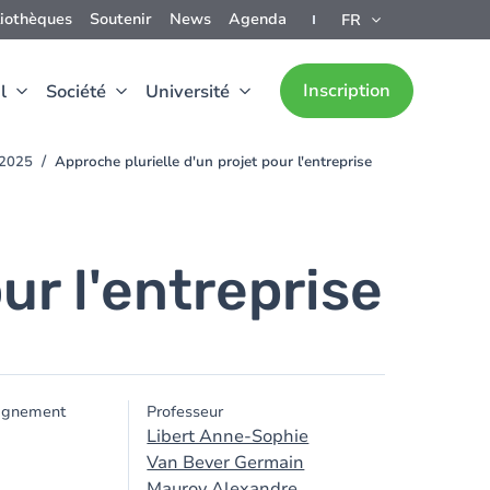
liothèques
Soutenir
News
Agenda
FR
Inscription
l
Société
Université
-2025
Approche plurielle d'un projet pour l'entreprise
ur l'entreprise
ignement
Professeur
Libert Anne-Sophie
Van Bever Germain
Mauroy Alexandre