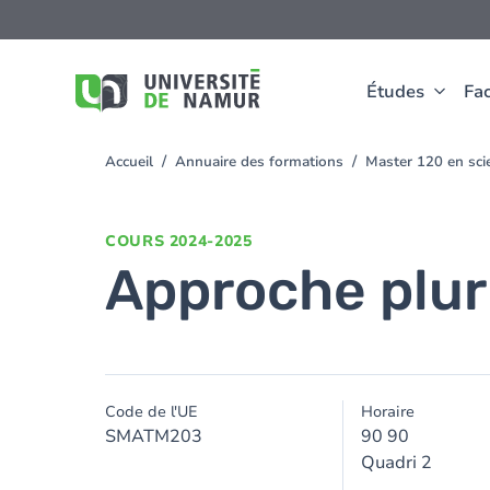
Aller au contenu principal
Aller
au
contenu
principal
Études
Fac
Accueil
Annuaire des formations
Master 120 en sci
You
are
here
COURS
2024-2025
Approche pluri
Code de l'UE
Horaire
SMATM203
90 90
Quadri 2