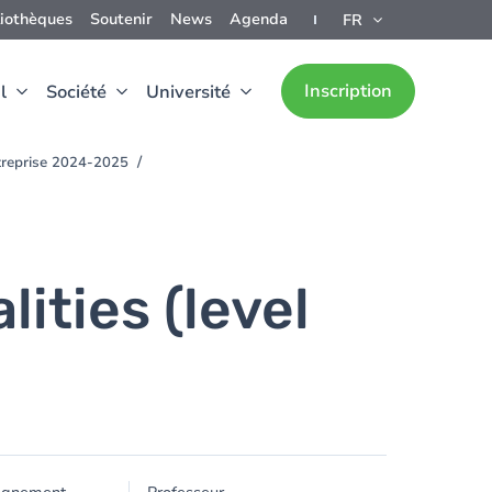
liothèques
Soutenir
News
Agenda
FR
Inscription
l
Société
Université
ntreprise 2024-2025
ities (level