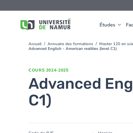
Aller au contenu principal
Aller
au
contenu
principal
Études
Fac
Accueil
Annuaire des formations
Master 120 en scie
You
Advanced English - American realities (level C1)
are
here
COURS
2024-2025
Advanced Engli
C1)