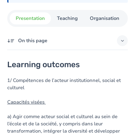
Presentation
Teaching
Organisation
On this page
Learning outcomes
Learning outcomes
Goals
Content
1/ Compétences de l’acteur institutionnel, social et
culturel
Table of contents
Capacités visées
a) Agir comme acteur social et culturel au sein de
l’école et de la société, y compris dans leur
transformation, intégrer la diversité et développer