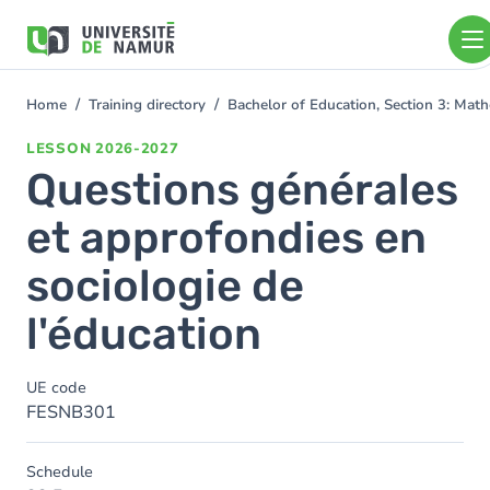
Skip to main content
Skip
to
main
content
Home
Training directory
Bachelor of Education, Section 3: Mat
You
are
LESSON
2026-2027
here
Questions générales
et approfondies en
sociologie de
l'éducation
UE code
FESNB301
Schedule