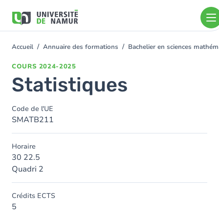
Aller au contenu principal
Aller
au
contenu
principal
Accueil
Annuaire des formations
Bachelier en sciences mathé
You
are
COURS
2024-2025
here
Statistiques
Code de l'UE
SMATB211
Horaire
30 22.5
Quadri 2
Crédits ECTS
5