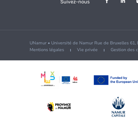
Suivez-nous
UNamur • Université de Namur Rue de Bruxelles 61,
Mentions légales
Vie privée
Gestion des 