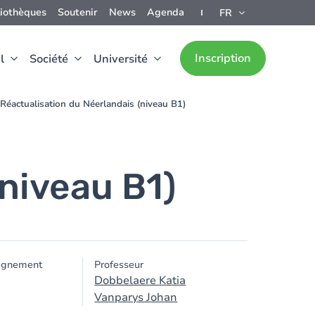
liothèques
Soutenir
News
Agenda
FR
Inscription
l
Société
Université
Réactualisation du Néerlandais (niveau B1)
niveau B1)
ignement
Professeur
Dobbelaere Katia
Vanparys Johan