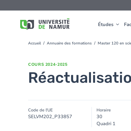
Aller au contenu principal
Aller
au
contenu
principal
Études
Fac
Accueil
Annuaire des formations
Master 120 en scie
You
are
here
COURS
2024-2025
Réactualisatio
Code de l'UE
Horaire
SELVM202_P33857
30
Quadri 1