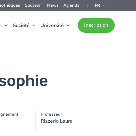
liothèques
Soutenir
News
Agenda
FR
Inscription
l
Société
Université
osophie
ignement
Professeur
Rizzerio Laura