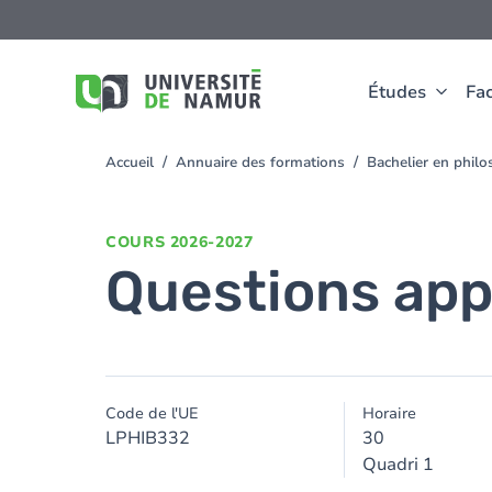
Aller au contenu principal
Aller
au
contenu
principal
Études
Fac
Accueil
Annuaire des formations
Bachelier en phil
You
are
here
COURS
2026-2027
Questions app
Code de l'UE
Horaire
LPHIB332
30
Quadri 1