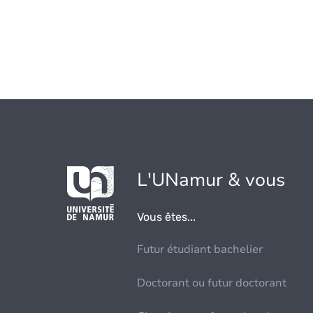
L'UNamur & vous
Vous êtes...
Futur étudiant bachelier
Doctorant ou futur doctorant