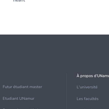
néant
À propos d'UNam
Futur étudiant master
L'université
Etudiant UNamur
Les facultés