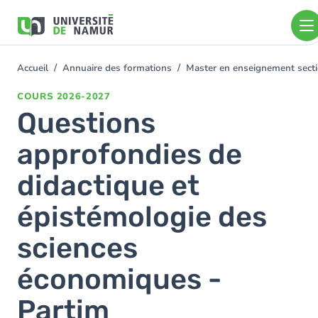
Aller au contenu principal
Aller
au
contenu
principal
Accueil
Annuaire des formations
Master en enseignement sect
You
are
COURS
2026-2027
here
Questions
approfondies de
didactique et
épistémologie des
sciences
économiques -
Partim