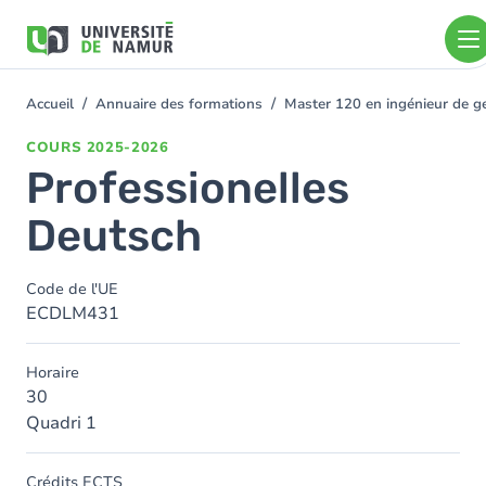
Aller au contenu principal
Aller
au
contenu
principal
Accueil
Annuaire des formations
Master 120 en ingénieur de ge
You
are
COURS
2025-2026
here
Professionelles
Deutsch
Code de l'UE
ECDLM431
Horaire
30
Quadri 1
Crédits ECTS