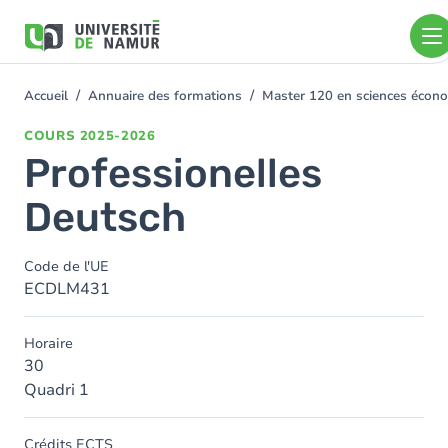
Aller au contenu principal
Aller
au
contenu
principal
Accueil
Annuaire des formations
Master 120 en sciences économ
You
are
COURS
2025-2026
here
Professionelles
Deutsch
Code de l'UE
ECDLM431
Horaire
30
Quadri 1
Crédits ECTS