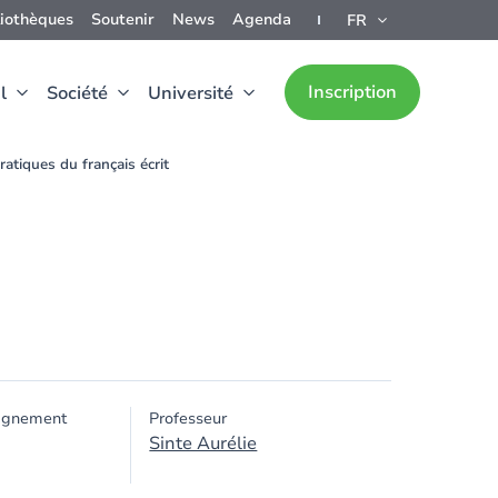
liothèques
Soutenir
News
Agenda
FR
Inscription
l
Société
Université
ratiques du français écrit
ignement
Professeur
Sinte Aurélie