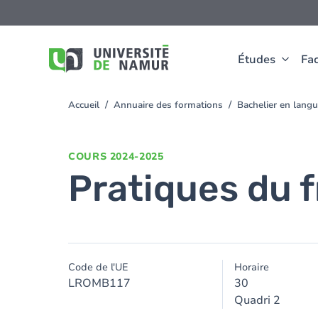
Aller au contenu principal
Aller
au
contenu
principal
Études
Fac
Accueil
Annuaire des formations
Bachelier en langu
You
are
here
COURS
2024-2025
Pratiques du f
Code de l'UE
Horaire
LROMB117
30
Quadri 2