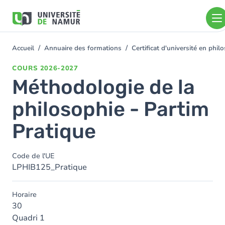
Aller au contenu principal
Aller
au
contenu
principal
Accueil
Annuaire des formations
Certificat d'université en ph
You
are
COURS
2026-2027
here
Méthodologie de la
philosophie - Partim
Pratique
Code de l'UE
LPHIB125_Pratique
Horaire
30
Quadri 1