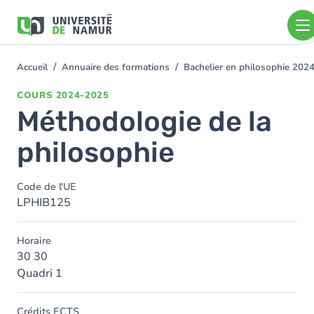
Aller au contenu principal
Aller
au
contenu
principal
Accueil
Annuaire des formations
Bachelier en philosophie 202
You
are
COURS
2024-2025
here
Méthodologie de la
philosophie
Code de l'UE
LPHIB125
Horaire
30 30
Quadri 1
Crédits ECTS