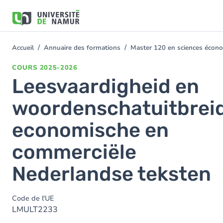
Aller au contenu principal
Aller
au
contenu
principal
Accueil
Annuaire des formations
Master 120 en sciences économ
You
are
COURS
2025-2026
here
Leesvaardigheid en
woordenschatuitbreid
economische en
commerciële
Nederlandse teksten
Code de l'UE
LMULT2233