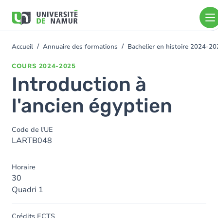
Aller au contenu principal
Aller
au
contenu
principal
Accueil
Annuaire des formations
Bachelier en histoire 2024-2
You
are
COURS
2024-2025
here
Introduction à
l'ancien égyptien
Code de l'UE
LARTB048
Horaire
30
Quadri 1
Crédits ECTS