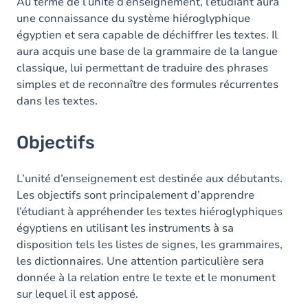
Contenu
Au terme de l’unité d’enseignement, l’étudiant aura
une connaissance du système hiéroglyphique
Table des matières
égyptien et sera capable de déchiffrer les textes. Il
aura acquis une base de la grammaire de la langue
Exercices
classique, lui permettant de traduire des phrases
simples et de reconnaître des formules récurrentes
dans les textes.
Objectifs
L’unité d’enseignement est destinée aux débutants.
Les objectifs sont principalement d’apprendre
l’étudiant à appréhender les textes hiéroglyphiques
égyptiens en utilisant les instruments à sa
disposition tels les listes de signes, les grammaires,
les dictionnaires. Une attention particulière sera
donnée à la relation entre le texte et le monument
sur lequel il est apposé.