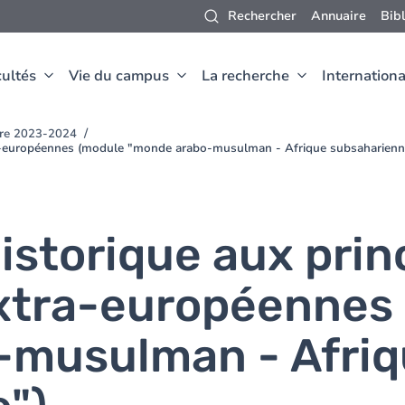
Rechercher
Annuaire
Bib
ultés
Vie du campus
La recherche
Internationa
oire 2023-2024
extra-européennes (module "monde arabo-musulman - Afrique subsaharienn
istorique aux prin
 extra-européennes
-musulman - Afri