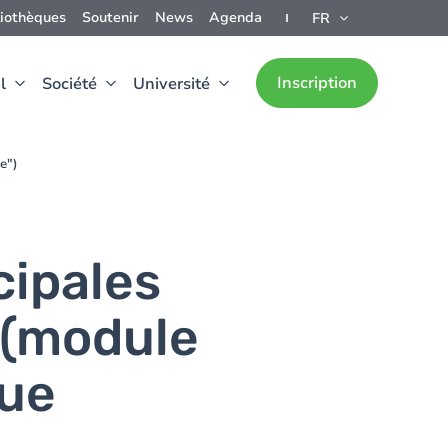
liothèques
Soutenir
News
Agenda
FR
Inscription
l
Société
Université
e")
cipales
 (module
que