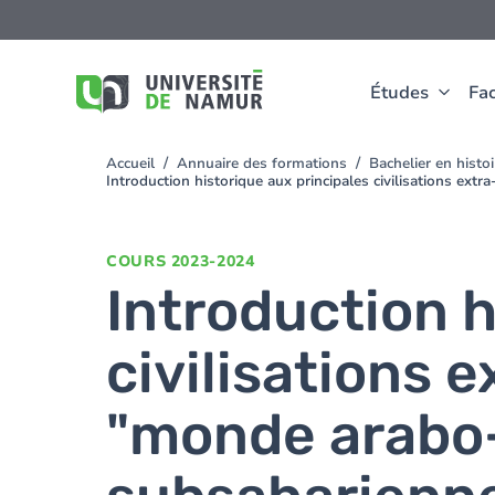
Aller au contenu principal
Aller
au
contenu
principal
Études
Fac
Accueil
Annuaire des formations
Bachelier en hist
You
Introduction historique aux principales civilisations 
are
here
COURS
2023-2024
Introduction h
civilisations
"monde arabo