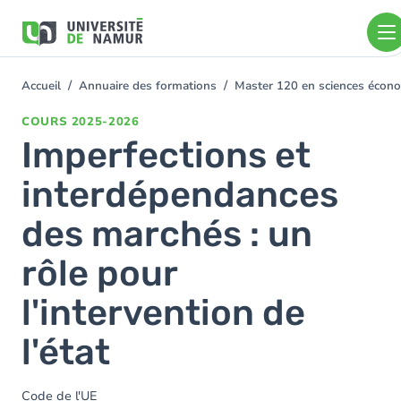
Aller au contenu principal
Aller
au
contenu
principal
Accueil
Annuaire des formations
Master 120 en sciences économ
You
are
COURS
2025-2026
here
Imperfections et
interdépendances
des marchés : un
rôle pour
l'intervention de
l'état
Code de l'UE