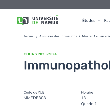
Aller au contenu principal
Aller
au
contenu
principal
Études
Fac
Accueil
Annuaire des formations
Master 120 en sci
You
are
here
COURS
2023-2024
Immunopathol
Code de l'UE
Horaire
MMEDB308
13
Quadri 1