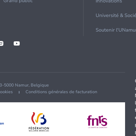
Grand public
Innovations
Université & Soci
Soutenir l'UNamu
 B-5000 Namur, Belgique
cookies
Conditions générales de facturation