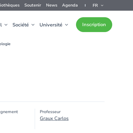
liothèques
Soutenir
News
Agenda
FR
Inscription
l
Société
Université
logie
ignement
Professeur
Graux Carlos