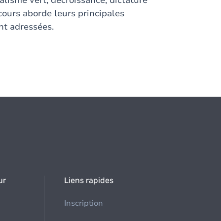
alisme vert, décroissance, dictature
 cours aborde leurs principales
ont adressées.
ur
Liens rapides
Inscription