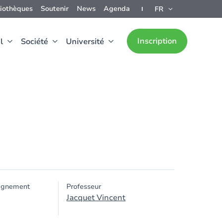
liothèques
Soutenir
News
Agenda
FR
Inscription
l
Société
Université
ignement
Professeur
Jacquet Vincent