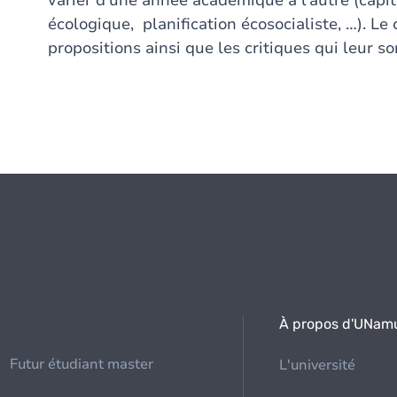
varier d’une année académique à l’autre (capit
écologique, planification écosocialiste, …). Le
propositions ainsi que les critiques qui leur s
À propos d'UNam
Futur étudiant master
L'université