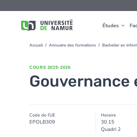
Aller au contenu principal
Aller
au
contenu
principal
Études
Fac
Accueil
Annuaire des formations
Bachelier en info
You
are
here
COURS
2025-2026
Gouvernance 
Code de l'UE
Horaire
EPOLB309
30 15
Quadri 2