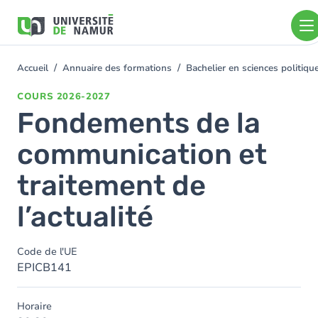
Aller au contenu principal
Aller
au
contenu
principal
Accueil
Annuaire des formations
Bachelier en sciences politiq
You
are
COURS
2026-2027
here
Fondements de la
communication et
traitement de
l’actualité
Code de l'UE
EPICB141
Horaire