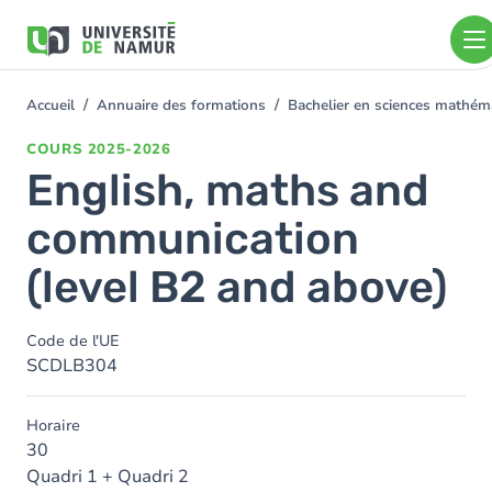
Aller au contenu principal
Aller
au
contenu
principal
Accueil
Annuaire des formations
Bachelier en sciences mathé
You
are
COURS
2025-2026
here
English, maths and
communication
(level B2 and above)
Code de l'UE
SCDLB304
Horaire
30
Quadri 1 + Quadri 2