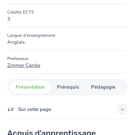
Crédits ECTS
3
Langue d'enseignement
Anglais
Professeur
Zimmer Carole
Présentation
Prérequis
Pédagogie
Org
Sur cette page
Acquis d'apprentissage
Acquis d'apprentissage