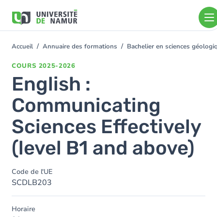
Aller au contenu principal
Aller
au
contenu
principal
Accueil
Annuaire des formations
Bachelier en sciences géolog
You
are
COURS
2025-2026
here
English :
Communicating
Sciences Effectively
(level B1 and above)
Code de l'UE
SCDLB203
Horaire